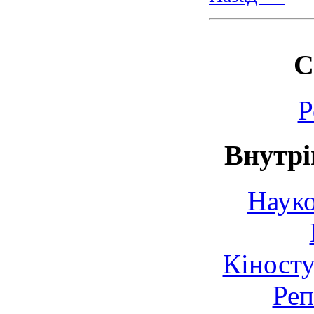
С
Р
Внутрі
Науко
Кіносту
Реп