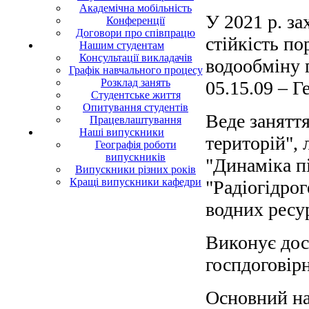
Академічна мобільність
У 2021 р. за
Конференції
Договори про співпрацю
стійкість по
Нашим студентам
Консультації викладачів
водообміну 
Графік навчального процесу
Розклад занять
05.15.09 – Г
Студентське життя
Опитування студентів
Веде заняття
Працевлаштування
Наші випускники
територій", 
Географія роботи
випускників
"Динаміка пі
Випускники різних років
Кращі випускники кафедри
"Радіогідрог
водних ресур
Виконує дос
госпдоговір
Основний на