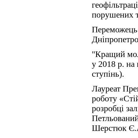
геофільтраці
порушених т
Переможець 
Дніпропетро
"Кращий мол
у 2018 р. на
ступінь).
Лауреат Прем
роботу «Сті
розробці зал
Петльований 
Шерстюк Є.А