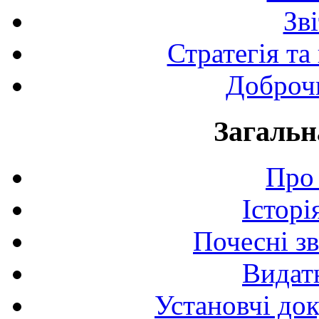
Зв
Стратегія та
Доброчи
Загальн
Про 
Історі
Почесні з
Видат
Установчі до