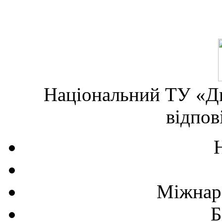
Національний ТУ «Дн
відпов
Міжнаро
Б