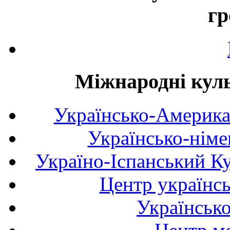
гр
Міжнародні куль
Українсько-Америка
Українсько-німе
Україно-Іспанський К
Центр українсь
Українськ