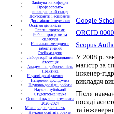
Завідувачка кафедри
Професорсько-
викладацький склад
Докторанти і аспіранти
Google Schol
Допоміжний персонал
Освітня діяльність
Освітні програми
ORCID 0000
Робочі програми та
силабуси
Scopus Auth
Навчально-методичне
забезпечення
Стейкхолдери
У 2008 р. за
Лабораторії та обладнання
Атестація
магістр за с
Академічна доброчесність
Практика
інженер-гідр
Наукові дослідження
викладач ви
Напрямки досліджень
Науково-дослідні роботи
Наукові публікації
Після навчан
Студентська наука
Основні наукові результати
посаді асист
2020-2024
Міжнародна діяльність
та інженерн
Науково-освітні проекти