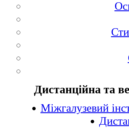
Ос
Сти
Дистанційна та в
Міжгалузевий інст
Диста