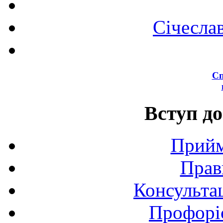
Січесла
Сп
Вступ до
Прийм
Прав
Консультац
Профоріє