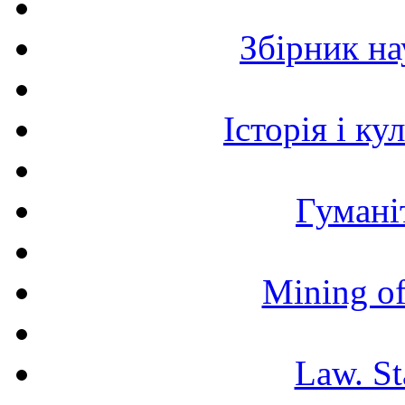
Збірник н
Історія і к
Гумані
Mining of
Law. St