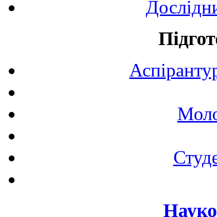
Дослідн
Підгот
Аспірантур
Моло
Студе
Науко