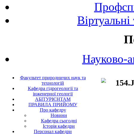
Профспі
Віртуальні
П
Науково-а
Факультет природничих наук та
технологій
Кафедра гідрогеології та
інженерної геології
АБІТУРІЄНТАМ
ПРАВИЛА ПРИЙОМУ
Про кафедру
Новини
Кафедра сьогодні
Історія кафедри
Персонал кафедри