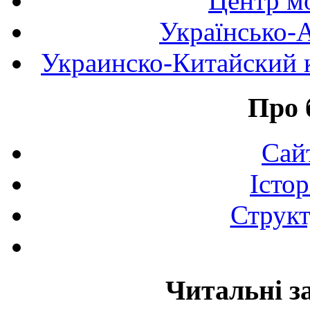
Центр мо
Українсько-
Украинско-Китайский к
Про 
Сай
Істор
Структ
Читальні з