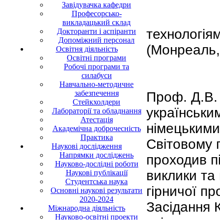
Завідувачка кафедри
Професорсько-
викладацький склад
технологія
Докторанти і аспіранти
Допоміжний персонал
(Монреаль,
Освітня діяльність
Освітні програми
Робочі програми та
силабуси
Навчально-методичне
забезпечення
Проф. Д.В.
Стейкхолдери
українськи
Лабораторії та обладнання
Атестація
німецькими
Академічна доброчесність
Практика
Світовому 
Наукові дослідження
Напрямки досліджень
проходив пі
Науково-дослідні роботи
виклики та
Наукові публікації
Студентська наука
гірничої пр
Основні наукові результати
2020-2024
Засідання 
Міжнародна діяльність
Науково-освітні проекти