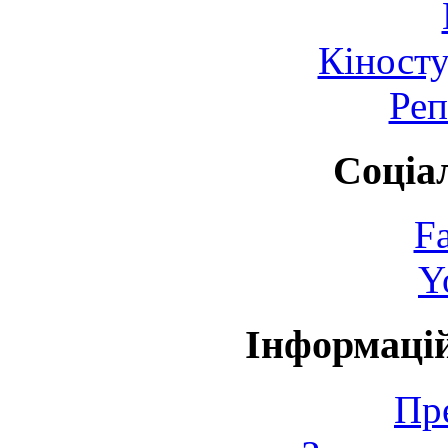
Кіносту
Реп
Соціа
F
Y
Інформаці
Пр