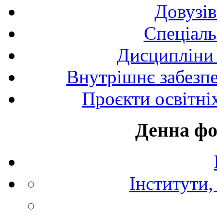
Довузів
Спецiаль
Дисципліни 
Внутрішнє забезпе
Проєкти освітні
Денна фо
Інститути,