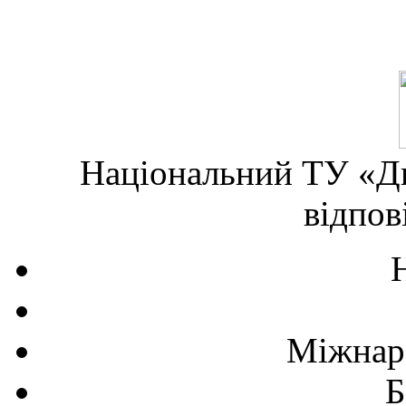
Національний ТУ «Дн
відпов
Міжнаро
Б