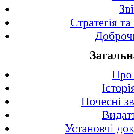
Зв
Стратегія та
Доброчи
Загальн
Про 
Історі
Почесні з
Видат
Установчі до