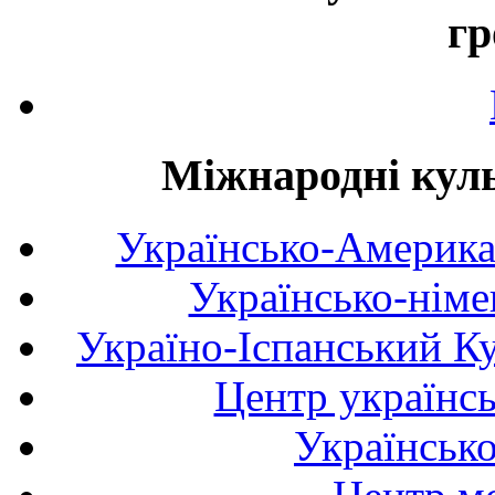
гр
Міжнародні куль
Українсько-Америка
Українсько-німе
Україно-Іспанський К
Центр українсь
Українськ