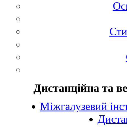
Ос
Сти
Дистанційна та в
Міжгалузевий інст
Диста