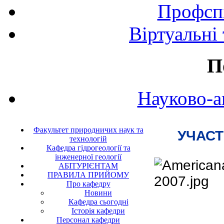
Профспі
Віртуальні
П
Науково-а
Факультет природничих наук та
УЧАСТ
технологій
Кафедра гідрогеології та
інженерної геології
АБІТУРІЄНТАМ
ПРАВИЛА ПРИЙОМУ
Про кафедру
Новини
Кафедра сьогодні
Історія кафедри
Персонал кафедри