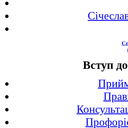
Січесла
Сп
Вступ до
Прийм
Прав
Консультац
Профоріє