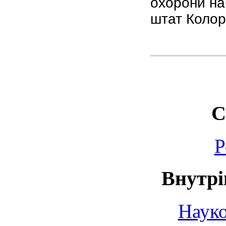
охорони н
штат Колор
С
Р
Внутрі
Науко