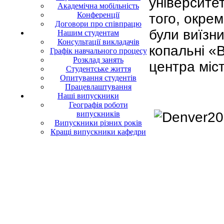
університет
Академічна мобільність
Конференції
того, окрем
Договори про співпрацю
були виїзн
Нашим студентам
Консультації викладачів
копальні «В
Графік навчального процесу
Розклад занять
центра міст
Студентське життя
Опитування студентів
Працевлаштування
Наші випускники
Географія роботи
випускників
Випускники різних років
Кращі випускники кафедри