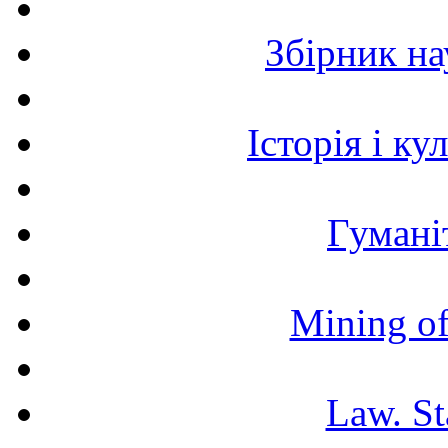
Збірник н
Історія і к
Гумані
Mining of
Law. St