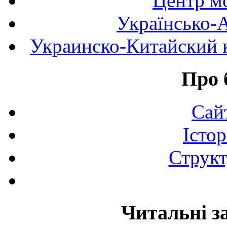
Центр мо
Українсько-
Украинско-Китайский к
Про 
Сай
Істор
Структ
Читальні з