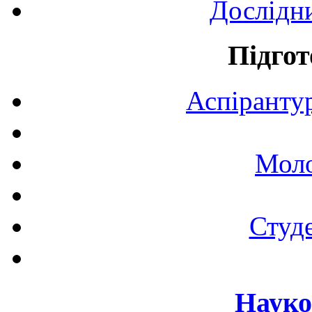
Дослідн
Підгот
Аспірантур
Моло
Студе
Науко