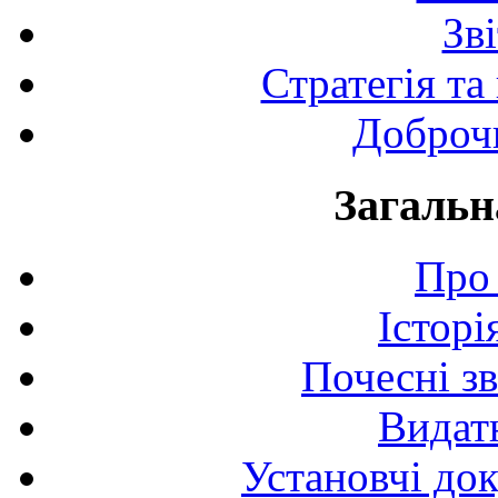
Зв
Стратегія та
Доброчи
Загальн
Про 
Історі
Почесні з
Видат
Установчі до