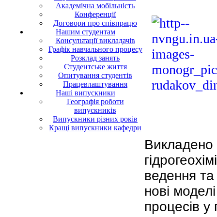
Академічна мобільність
Конференції
Договори про співпрацю
Нашим студентам
Консультації викладачів
Графік навчального процесу
Розклад занять
Студентське життя
Опитування студентів
Працевлаштування
Наші випускники
Географія роботи
випускників
Випускники різних років
Кращі випускники кафедри
Викладено 
гідрогеохі
ведення та
нові моделі
процесів у