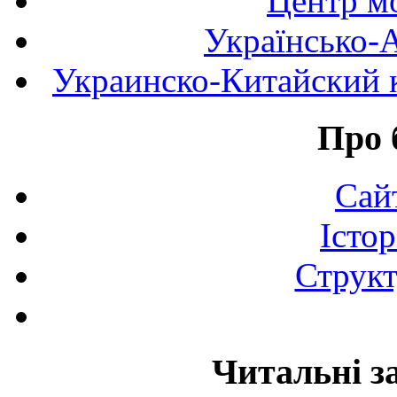
Центр мо
Українсько-
Украинско-Китайский к
Про 
Сай
Істор
Структ
Читальні з