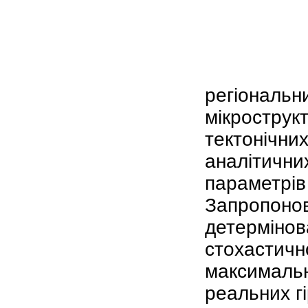
регіональни
мікрострук
тектонічни
аналітични
параметрів 
Запропонов
детермінов
стохастичн
максимальн
реальних г