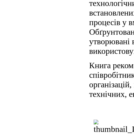
технологічн
встановлени
процесів у 
Обґрунтован
утворювані 
використовув
Книга реком
співробітни
організацій,
технічних, е