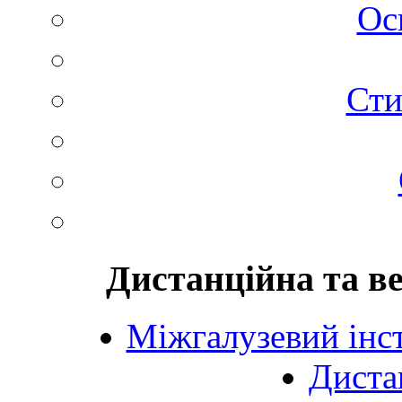
Ос
Сти
Дистанційна та в
Міжгалузевий інст
Диста