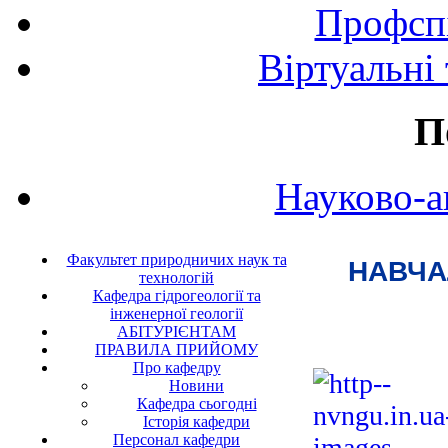
Профспі
Віртуальні
П
Науково-а
Факультет природничих наук та
НАВЧА
технологій
Кафедра гідрогеології та
інженерної геології
АБІТУРІЄНТАМ
ПРАВИЛА ПРИЙОМУ
Про кафедру
Новини
Кафедра сьогодні
Історія кафедри
Персонал кафедри