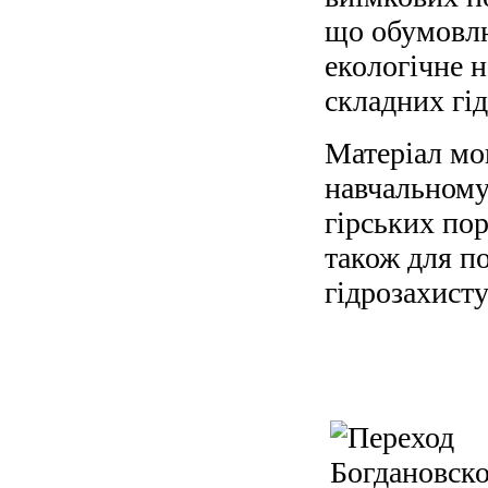
що обумовлю
екологічне 
складних гі
Матеріал мо
навчальному
гірських пор
також для п
гідрозахист