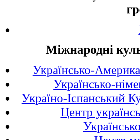
гр
Міжнародні куль
Українсько-Америка
Українсько-німе
Україно-Іспанський К
Центр українсь
Українськ