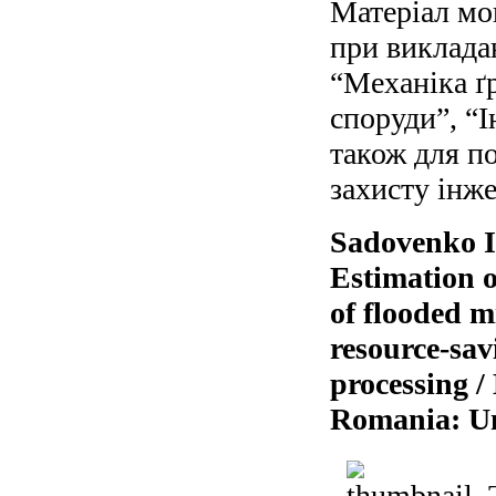
Матеріал мо
при виклада
“Механіка ґ
споруди”, “І
також для п
захисту інж
Sadovenko I.
Estimation o
of flooded m
resource-sav
processing /
Romania: Uni