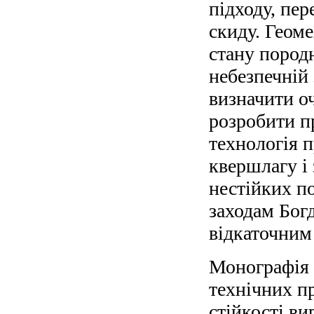
підходу, пер
скиду. Геом
стану пород
небезпечній 
визначити о
розробити п
технологія 
квершлагу і 
нестійких п
заходам Бог
відкаточним
Монографія 
технічних п
стійкості ви