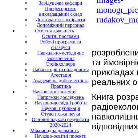
Завідувачка кафедри
Професорсько-
викладацький склад
Докторанти і аспіранти
Допоміжний персонал
Освітня діяльність
Освітні програми
Робочі програми та
силабуси
розроблени
Навчально-методичне
забезпечення
та ймовірн
Стейкхолдери
Лабораторії та обладнання
прикладах 
Атестація
реальних об
Академічна доброчесність
Практика
Наукові дослідження
Книга розра
Напрямки досліджень
Науково-дослідні роботи
радіоеколог
Наукові публікації
Студентська наука
навколишнь
Основні наукові результати
відповідни
2020-2024
Міжнародна діяльність
Науково-освітні проекти