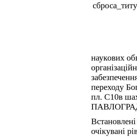
наукових об
організаційн
забезпечення
переходу Бо
пл. С10в ш
ПАВЛОГРА
Встановлені
очікувані рі