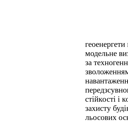
геоенергети 
модельне виз
за техногенн
зволоженням
навантаженн
передзсувног
стійкості і
захисту буді
льосових ос