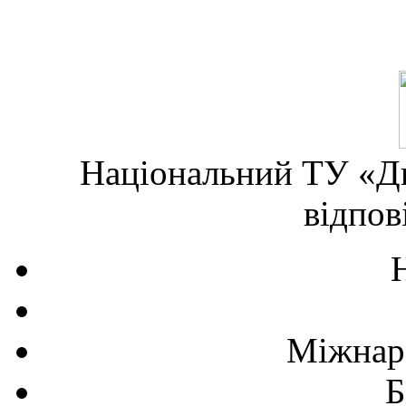
Національний ТУ «Дн
відпов
Міжнаро
Б