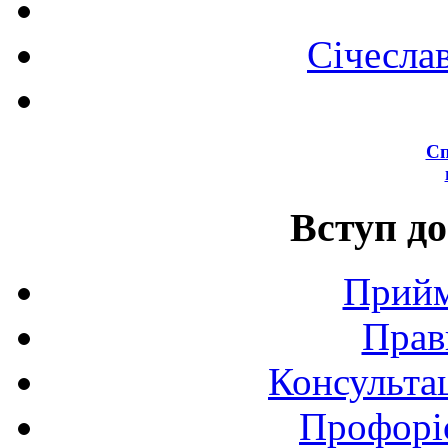
Січесла
Сп
Вступ до
Прийм
Прав
Консультац
Профоріє