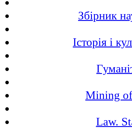
Збірник н
Історія і к
Гумані
Mining of
Law. St