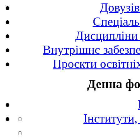
Довузів
Спецiаль
Дисципліни 
Внутрішнє забезпе
Проєкти освітні
Денна фо
Інститути,