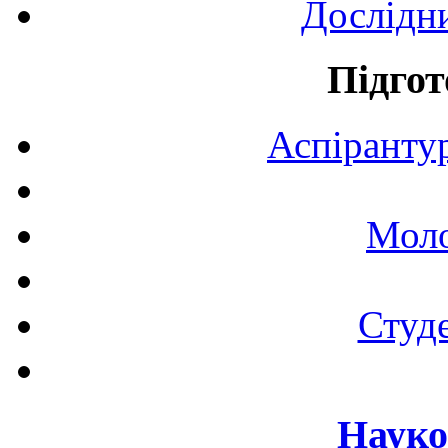
Дослідн
Підгот
Аспірантур
Моло
Студе
Науко