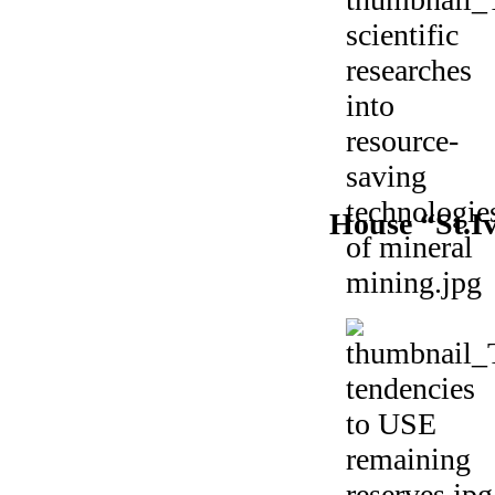
House “St.Iv