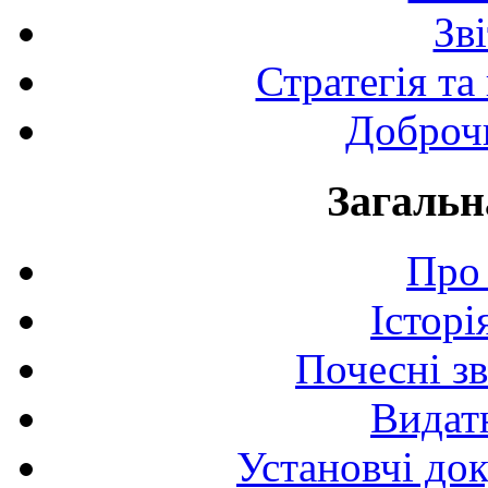
Зв
Стратегія та
Доброчи
Загальн
Про 
Історі
Почесні з
Видат
Установчі до