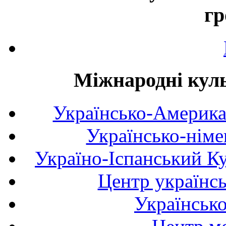
гр
Міжнародні куль
Українсько-Америка
Українсько-німе
Україно-Іспанський К
Центр українсь
Українськ