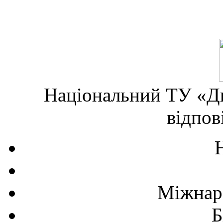
Національний ТУ «Дн
відпов
Міжнаро
Б