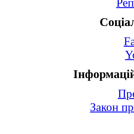
Реп
Соціа
F
Y
Інформаці
Пр
Закон пр