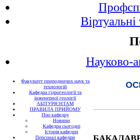
Профспі
Віртуальні
П
Науково-а
Факультет природничих наук та
ОС
технологій
Кафедра гідрогеології та
інженерної геології
АБІТУРІЄНТАМ
ПРАВИЛА ПРИЙОМУ
Про кафедру
Новини
Кафедра сьогодні
Історія кафедри
БАКАЛАВ
Персонал кафедри