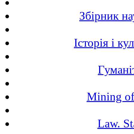
Збірник н
Історія і к
Гумані
Mining of
Law. St