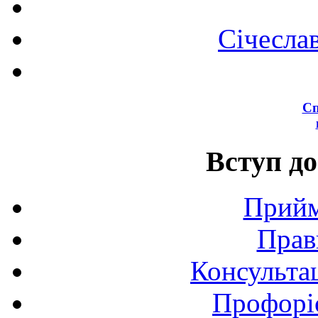
Січесла
Сп
Вступ до
Прийм
Прав
Консультац
Профоріє