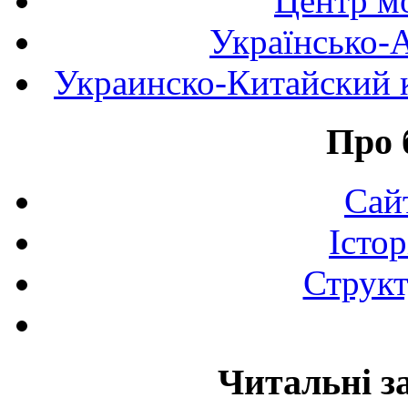
Центр мо
Українсько-
Украинско-Китайский к
Про 
Сай
Істор
Структ
Читальні з