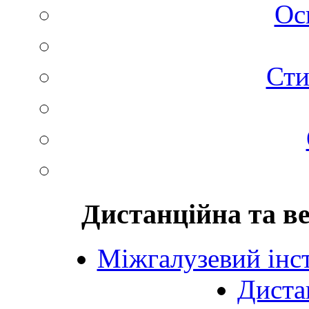
Ос
Сти
Дистанційна та в
Міжгалузевий інст
Диста