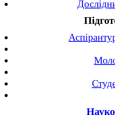
Дослідн
Підгот
Аспірантур
Моло
Студе
Науко