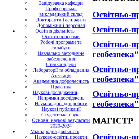
Завідувачка кафедри
Професорсько-
Освітньо-п
викладацький склад
Докторанти і аспіранти
Допоміжний персонал
Освітньо-п
Освітня діяльність
Освітні програми
Робочі програми та
Освітньо-п
силабуси
геобезпека"
Навчально-методичне
забезпечення
Стейкхолдери
Освітньо-п
Лабораторії та обладнання
Атестація
геобезпека"
Академічна доброчесність
Практика
Освітньо-п
Наукові дослідження
Напрямки досліджень
геобезпека"
Науково-дослідні роботи
Наукові публікації
Студентська наука
МАГІСТР
Основні наукові результати
2020-2024
Міжнародна діяльність
Освітньо-п
Науково-освітні проекти