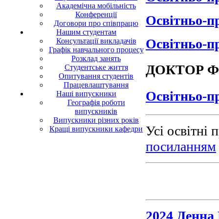
Академічна мобільність
Конференції
Освітньо-п
Договори про співпрацю
Нашим студентам
Освітньо-п
Консультації викладачів
Графік навчального процесу
Розклад занять
ДОКТОР Ф
Студентське життя
Опитування студентів
Працевлаштування
Освітньо-пр
Наші випускники
Географія роботи
випускників
Випускники різних років
Усі освітні
Кращі випускники кафедри
посиланням
2024 Денна 